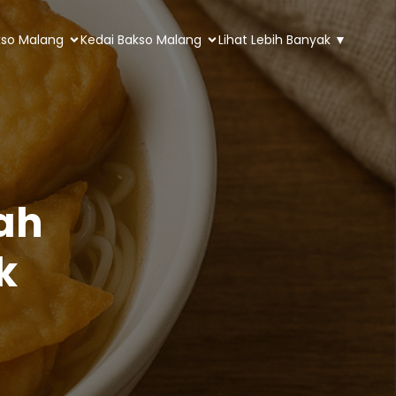
kso Malang
Kedai Bakso Malang
Lihat Lebih Banyak ▼
ah
k