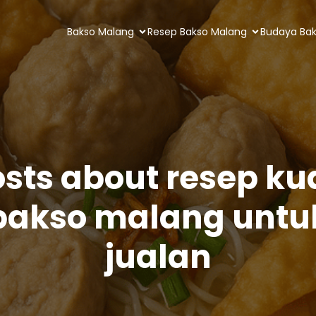
Bakso Malang
Resep Bakso Malang
Budaya Ba
osts about resep ku
bakso malang untu
jualan