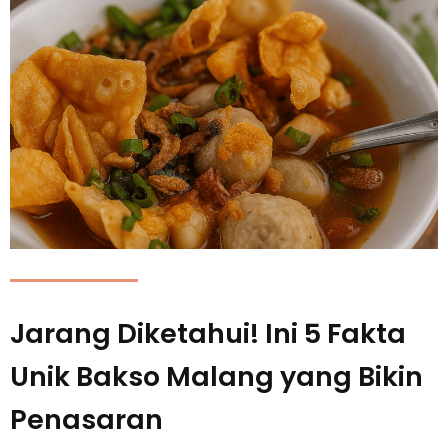
Jarang Diketahui! Ini 5 Fakta
Unik Bakso Malang yang Bikin
Penasaran