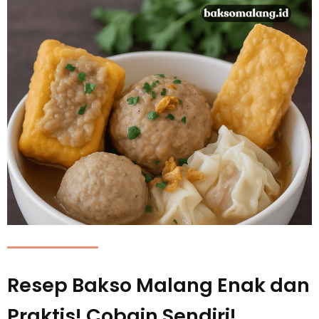
Resep Bakso Malang Enak dan
Praktis! Cobain Sendiri!