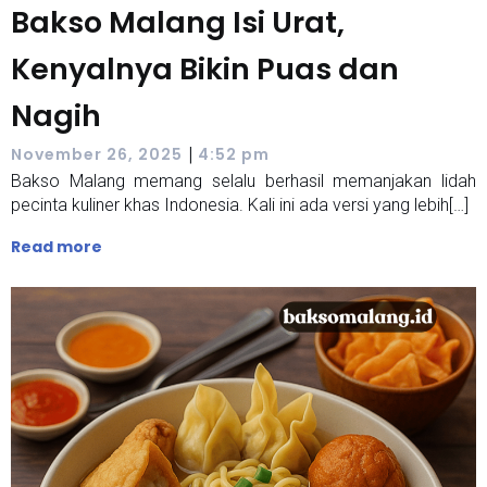
Bakso Malang Isi Urat,
Kenyalnya Bikin Puas dan
Nagih
|
November 26, 2025
4:52 pm
Bakso Malang memang selalu berhasil memanjakan lidah
pecinta kuliner khas Indonesia. Kali ini ada versi yang lebih[…]
Read more