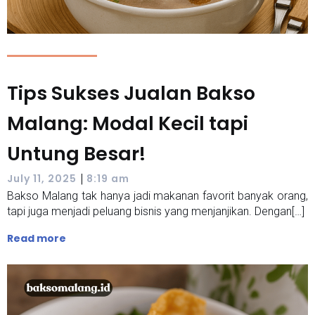
Tips Sukses Jualan Bakso
Malang: Modal Kecil tapi
Untung Besar!
|
July 11, 2025
8:19 am
Bakso Malang tak hanya jadi makanan favorit banyak orang,
tapi juga menjadi peluang bisnis yang menjanjikan. Dengan[…]
Read more