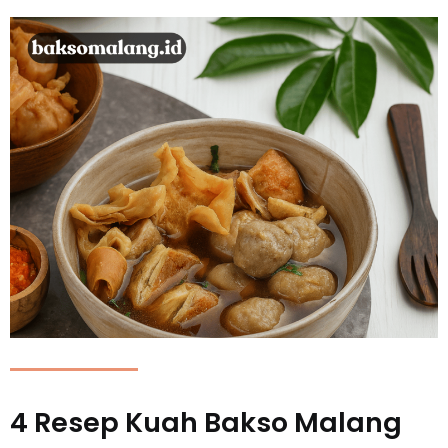
4 Resep Kuah Bakso Malang