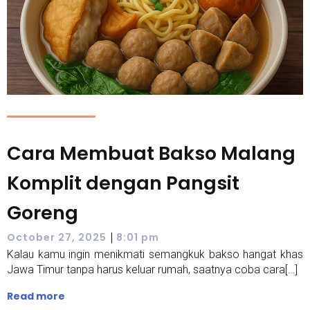
Cara Membuat Bakso Malang
Komplit dengan Pangsit
Goreng
|
October 27, 2025
8:01 pm
Kalau kamu ingin menikmati semangkuk bakso hangat khas
Jawa Timur tanpa harus keluar rumah, saatnya coba cara[…]
Read more